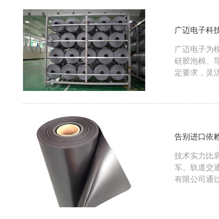
广迈电子科
广迈电子为
硅胶泡棉、
定要求，灵
告别进口依
技术实力比肩国
车、轨道交
有限公司通
进口泡棉的