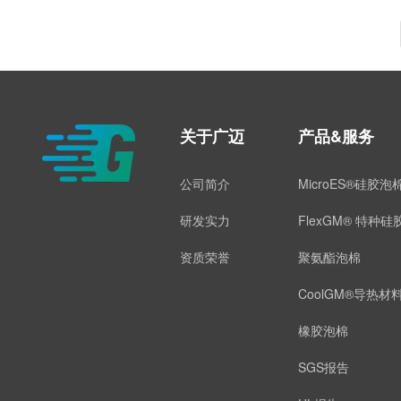
关于广迈
产品&服务
公司简介
MicroES®硅胶泡
研发实力
FlexGM® 特种
资质荣誉
聚氨酯泡棉
CoolGM®导热材
橡胶泡棉
SGS报告