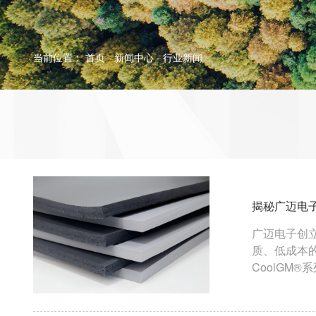
当前位置：
首页
-
新闻中心
-
行业新闻
揭秘广迈电
广迈电子创
质、低成本的替代方案。 公司专业从事MicroCF
CoolGM