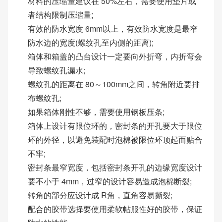
材料的压缩量建议在 50%左右，需要使用垫片或
者结构限制压缩量;
有效的防水宽度 6mm以上，有效防水宽度是最窄
防水边的宽度(螺纹孔至内侧的距离);
箱体和箱盖的凸台设计一定要向外折弯，内折弯会
导致螺纹孔漏水;
螺纹孔的距离在 80～100mm之间，转角附近要排
布螺纹孔;
如果箱体刚性不够，需要使用钢板压条;
箱体上设计有限位环的，密封条的开孔要大于限位
环的外径，以避免装配时泡棉被限位环顶起而贴合
不牢;
密封条最窄宽度，包括密封条开孔的边缘宽度设计
要不小于 4mm，过窄的设计容易造成泡棉断裂;
转角的部分应设计成 R角，直角容易撕裂;
配合的胶带选择要使用柔软帖服性好的胶带，保证